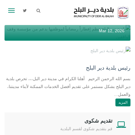
بلدية دير البلح تنظم إفطاراً رمضانياً لموظفيها بدعم من
Toggle
مؤسسة وقف الواقفين
gation
Mar 12, 2026
رئيس بلدية دير البلح
بسم الله الرحمن الرحيم أهلنا الكرام في مدينة دير البل،،، تحرص بلدية
دير البلح بشكل مستمر على تقديم أفضل الخدمات الممكنة لأبناء مدينتنا،
والعمل…
المزيد
تقديم شكوى
قم بتقديم شكوى لقسم البلدية