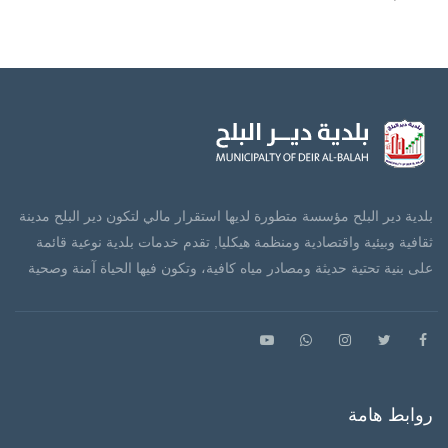
بلدية دير البلح مؤسسة متطورة لديها استقرار مالي لتكون دير البلح مدينة
ثقافية وبيئية واقتصادية ومنظمة هيكليا, تقدم خدمات بلدية نوعية قائمة
على بنية تحتية حديثة ومصادر مياه كافية، وتكون فيها الحياة آمنة وصحية
روابط هامة